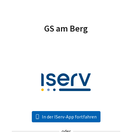
GS am Berg
In der IServ-App fortfahren
oder